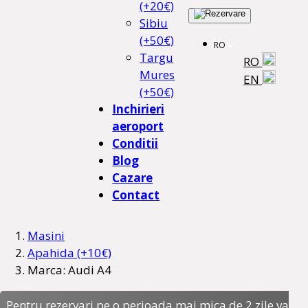
(+20€)
Sibiu
(+50€)
RO
Targu
RO
Mures
EN
(+50€)
Inchirieri
aeroport
Conditii
Blog
Cazare
Contact
Masini
Apahida (+10€)
Marca: Audi A4
Pentru rezervari pe o perioada mai mica de 2 zile va