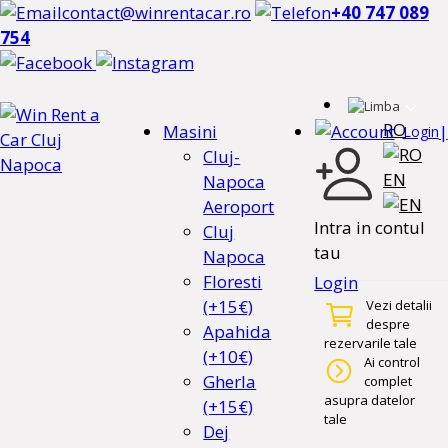
contact@winrentacar.ro
+40 747 089
754
RO
Masini
|
Login
Cluj-
EN
Napoca
Aeroport
Intra in contul
Cluj
tau
Napoca
Floresti
Login
(+15€)
Vezi detalii
despre
Apahida
rezervarile tale
(+10€)
Ai control
Gherla
complet
asupra datelor
(+15€)
tale
Dej