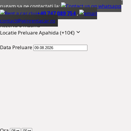
rugam sa ne contactati la:
+40 747 089 754
,
contact@winrentacar.ro
Rezerva o masina
Locatie Preluare
Apahida (+10€)
Data Preluare
Ora