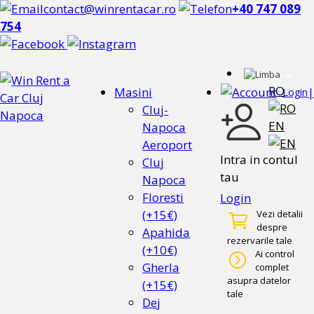
contact@winrentacar.ro
+40 747 089
754
RO
Masini
|
Login
Cluj-
EN
Napoca
Aeroport
Intra in contul
Cluj
tau
Napoca
Floresti
Login
(+15€)
Vezi detalii
despre
Apahida
rezervarile tale
(+10€)
Ai control
Gherla
complet
asupra datelor
(+15€)
tale
Dej