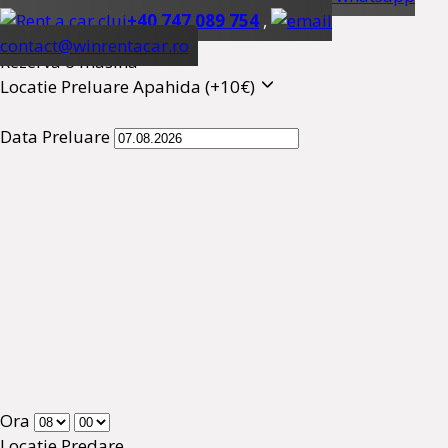
+40 747 089 754
,
contact@winrentacar.ro
Rezerva o masina
Locatie Preluare
Apahida (+10€)
Data Preluare
Ora
Locatie Predare