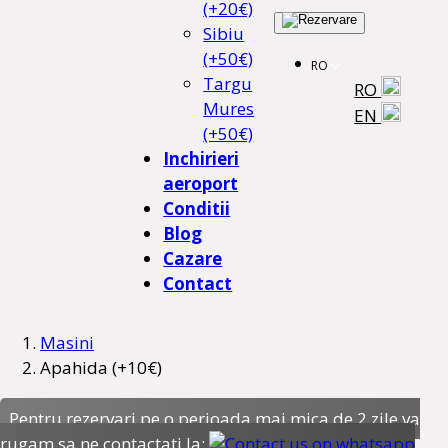
(+20€)
Sibiu
(+50€)
RO
Targu
RO
Mures
EN
(+50€)
Inchirieri
aeroport
Conditii
Blog
Cazare
Contact
Masini
Apahida (+10€)
Pentru rezervari pe o perioada mai mica de 2 zile va
rugam sa ne contactati la: