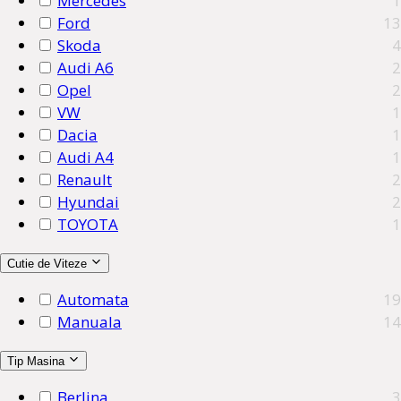
Mercedes
1
Ford
13
Skoda
4
Audi A6
2
Opel
2
VW
1
Dacia
1
Audi A4
1
Renault
2
Hyundai
2
TOYOTA
1
Cutie de Viteze
Automata
19
Manuala
14
Tip Masina
Berlina
3