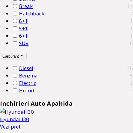
Break
14
Hatchback
7
8+1
1
5+1
1
6+1
1
SUV
6
Carburant
Diesel
26
Benzina
5
Electric
2
Hibrid
2
Inchirieri Auto Apahida
Hyundai I30
Vezi pret