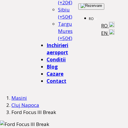
(+20€)
Sibiu
(+50€)
RO
Targu
RO
Mures
EN
(+50€)
Inchirieri
aeroport
Conditii
Blog
Cazare
Contact
Masini
Cluj Napoca
Ford Focus III Break