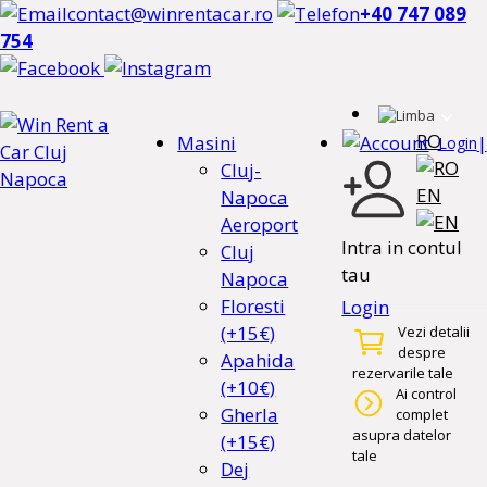
contact@winrentacar.ro
+40 747 089
754
RO
Masini
|
Login
Cluj-
EN
Napoca
Aeroport
Intra in contul
Cluj
tau
Napoca
Floresti
Login
(+15€)
Vezi detalii
despre
Apahida
rezervarile tale
(+10€)
Ai control
Gherla
complet
asupra datelor
(+15€)
tale
Dej