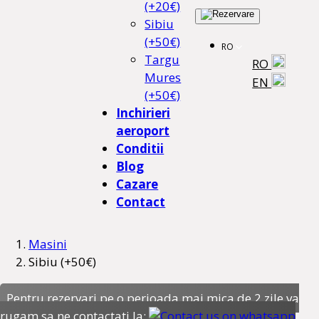
(+20€)
Sibiu
(+50€)
RO
Targu
RO
Mures
EN
(+50€)
Inchirieri
aeroport
Conditii
Blog
Cazare
Contact
Masini
Sibiu (+50€)
Pentru rezervari pe o perioada mai mica de 2 zile va
rugam sa ne contactati la: