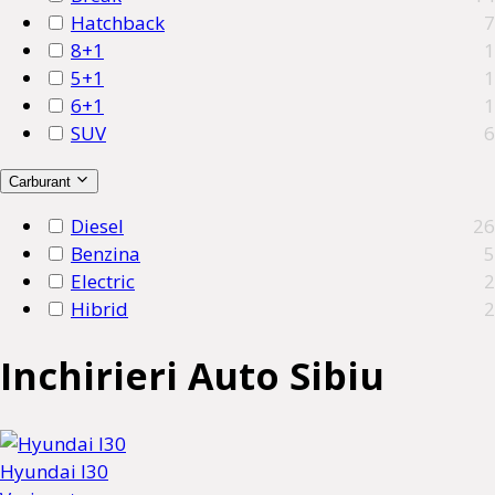
Hatchback
7
8+1
1
5+1
1
6+1
1
SUV
6
Carburant
Diesel
26
Benzina
5
Electric
2
Hibrid
2
Inchirieri Auto Sibiu
Hyundai I30