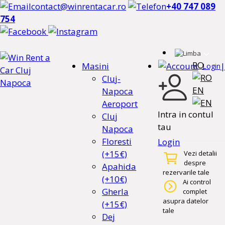
contact@winrentacar.ro
+40 747 089
754
RO
Masini
|
Login
Cluj-
EN
Napoca
Aeroport
Intra in contul
Cluj
tau
Napoca
Floresti
Login
(+15€)
Vezi detalii
despre
Apahida
rezervarile tale
(+10€)
Ai control
Gherla
complet
asupra datelor
(+15€)
tale
Dej