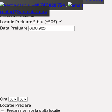
+40 747 089 754
,
contact@winrentacar.ro
Rezerva o masina
Locatie Preluare
Sibiu (+50€)
Data Preluare
Ora
Locatie Predare
Predarea se face la o alta locatie