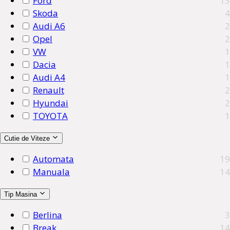
Ford
13
Skoda
4
Audi A6
2
Opel
2
VW
1
Dacia
1
Audi A4
1
Renault
2
Hyundai
2
TOYOTA
1
Cutie de Viteze
Automata
19
Manuala
14
Tip Masina
Berlina
3
Break
14