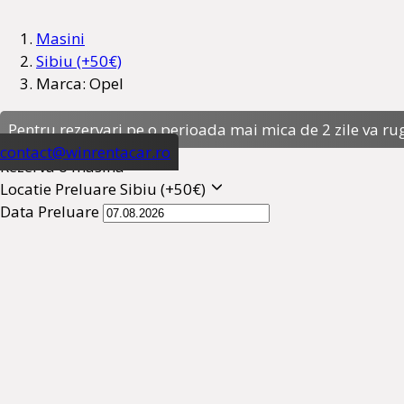
Masini
Sibiu (+50€)
Marca: Opel
Pentru rezervari pe o perioada mai mica de 2 zile va ru
contact@winrentacar.ro
Rezerva o masina
Locatie Preluare
Sibiu (+50€)
Data Preluare