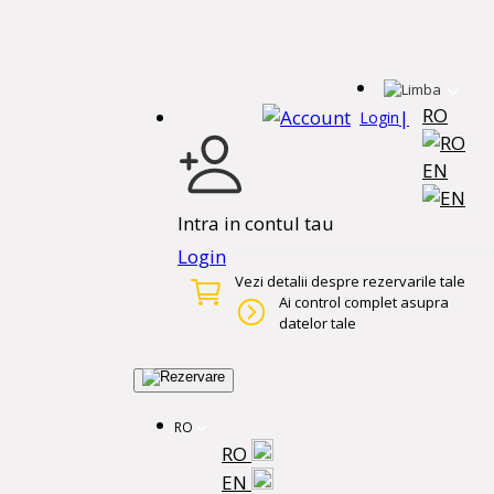
RO
|
Login
EN
Intra in contul tau
Login
Vezi detalii despre rezervarile tale
Ai control complet asupra
datelor tale
RO
RO
EN