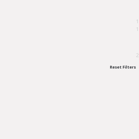
1
1
2
Reset Filters