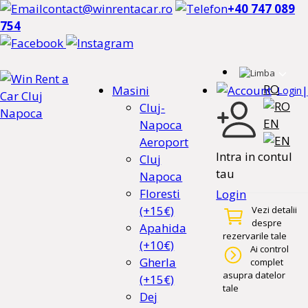
contact@winrentacar.ro
+40 747 089
754
RO
Masini
|
Login
Cluj-
EN
Napoca
Aeroport
Intra in contul
Cluj
tau
Napoca
Floresti
Login
(+15€)
Vezi detalii
despre
Apahida
rezervarile tale
(+10€)
Ai control
Gherla
complet
asupra datelor
(+15€)
tale
Dej