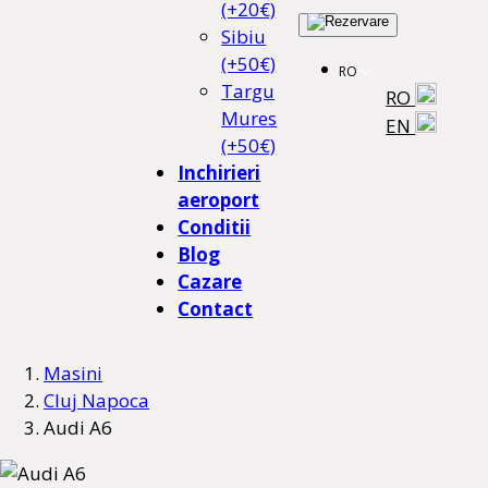
(+20€)
Sibiu
(+50€)
RO
Targu
RO
Mures
EN
(+50€)
Inchirieri
aeroport
Conditii
Blog
Cazare
Contact
Masini
Cluj Napoca
Audi A6