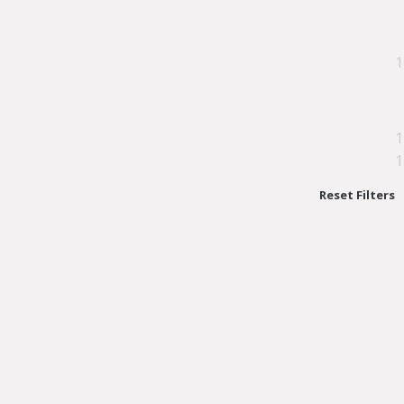
1
1
1
Reset Filters