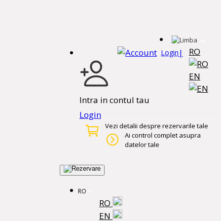
RO
|
Login
EN
Intra in contul tau
Login
Vezi detalii despre rezervarile tale
Ai control complet asupra
datelor tale
RO
RO
EN