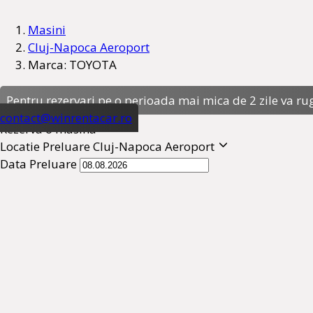
Masini
Cluj-Napoca Aeroport
Marca: TOYOTA
Pentru rezervari pe o perioada mai mica de 2 zile va ru
contact@winrentacar.ro
Rezerva o masina
Locatie Preluare
Cluj-Napoca Aeroport
Data Preluare