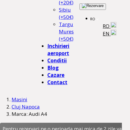
(+20€)
Sibiu
(+50€)
RO
Targu
RO
Mures
EN
(+50€)
Inchirieri
aeroport
Conditii
Blog
Cazare
Contact
Masini
Cluj Napoca
Marca: Audi A4
Pentru rezervari pe o perioada mai mica de 2 zile va