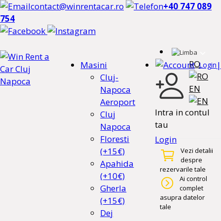
contact@winrentacar.ro
+40 747 089
754
RO
Masini
|
Login
Cluj-
EN
Napoca
Aeroport
Intra in contul
Cluj
tau
Napoca
Floresti
Login
(+15€)
Vezi detalii
despre
Apahida
rezervarile tale
(+10€)
Ai control
Gherla
complet
asupra datelor
(+15€)
tale
Dej