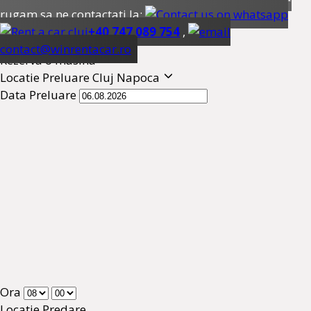
rugam sa ne contactati la:
+40 747 089 754
,
contact@winrentacar.ro
Rezerva o masina
Locatie Preluare
Cluj Napoca
Data Preluare
Ora
Locatie Predare