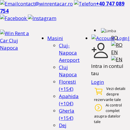
contact@winrentacar.ro
+40 747 089
754
RO
Masini
|
Login
Cluj-
EN
Napoca
Aeroport
Intra in contul
Cluj
tau
Napoca
Floresti
Login
(+15€)
Vezi detalii
despre
Apahida
rezervarile tale
(+10€)
Ai control
Gherla
complet
asupra datelor
(+15€)
tale
Dej