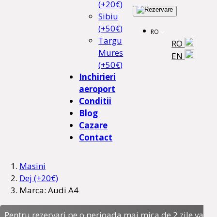
(+20€)
Sibiu
(+50€)
RO
Targu
RO
Mures
EN
(+50€)
Inchirieri
aeroport
Conditii
Blog
Cazare
Contact
Masini
Dej (+20€)
Marca: Audi A4
Pentru rezervari pe o perioada mai mica de 2 zile va