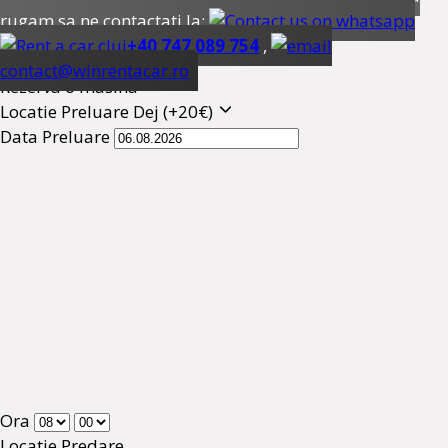
rugam sa ne contactati la:
+40 747 089 754
,
contact@winrentacar.ro
Rezerva o masina
Locatie Preluare
Dej (+20€)
Data Preluare
Ora
Locatie Predare