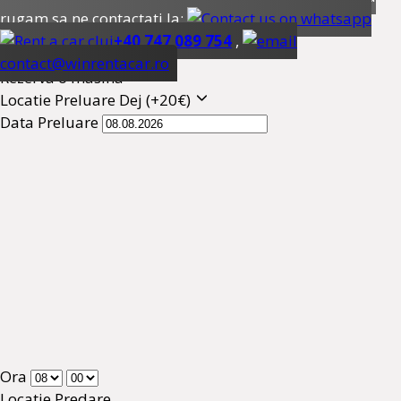
rugam sa ne contactati la:
+40 747 089 754
,
contact@winrentacar.ro
Rezerva o masina
Locatie Preluare
Dej (+20€)
Data Preluare
Ora
Locatie Predare