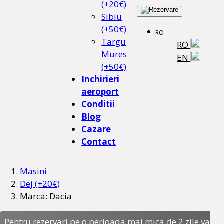
(+20€)
Sibiu
(+50€)
RO
Targu
RO
Mures
EN
(+50€)
Inchirieri
aeroport
Conditii
Blog
Cazare
Contact
Masini
Dej (+20€)
Marca: Dacia
Pentru rezervari pe o perioada mai mica de 2 zile va