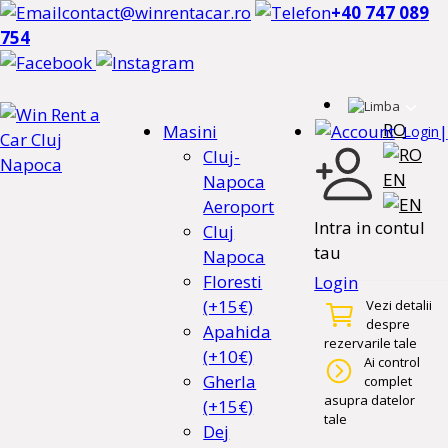
contact@winrentacar.ro
+40 747 089
754
RO
Masini
|
Login
Cluj-
EN
Napoca
Aeroport
Intra in contul
Cluj
tau
Napoca
Floresti
Login
(+15€)
Vezi detalii
despre
Apahida
rezervarile tale
(+10€)
Ai control
Gherla
complet
asupra datelor
(+15€)
tale
Dej