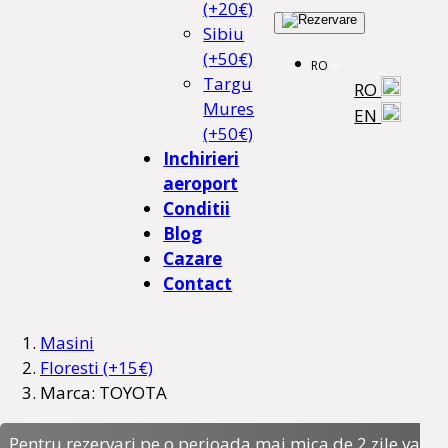
(+20€)
Sibiu
(+50€)
RO
Targu
RO
Mures
EN
(+50€)
Inchirieri
aeroport
Conditii
Blog
Cazare
Contact
Masini
Floresti (+15€)
Marca: TOYOTA
Pentru rezervari pe o perioada mai mica de 2 zile va