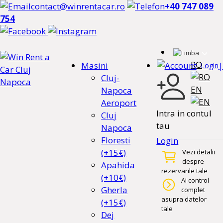
contact@winrentacar.ro
+40 747 089
754
RO
Masini
|
Login
Cluj-
EN
Napoca
Aeroport
Intra in contul
Cluj
tau
Napoca
Floresti
Login
(+15€)
Vezi detalii
despre
Apahida
rezervarile tale
(+10€)
Ai control
Gherla
complet
asupra datelor
(+15€)
tale
Dej