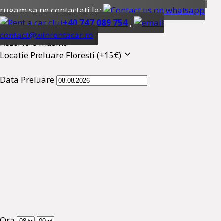
rugam sa ne contactati la:
+40 747 089 754
,
contact@winrentacar.ro
Rezerva o masina
Locatie Preluare
Floresti (+15€)
Data Preluare
Ora