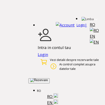
RO
|
Login
EN
Intra in contul tau
Login
Vezi detalii despre rezervarile tale
Ai control complet asupra
datelor tale
RO
RO
EN