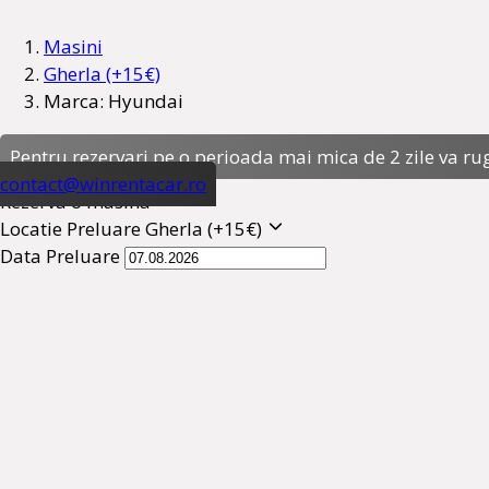
Masini
Gherla (+15€)
Marca: Hyundai
Pentru rezervari pe o perioada mai mica de 2 zile va ru
contact@winrentacar.ro
Rezerva o masina
Locatie Preluare
Gherla (+15€)
Data Preluare