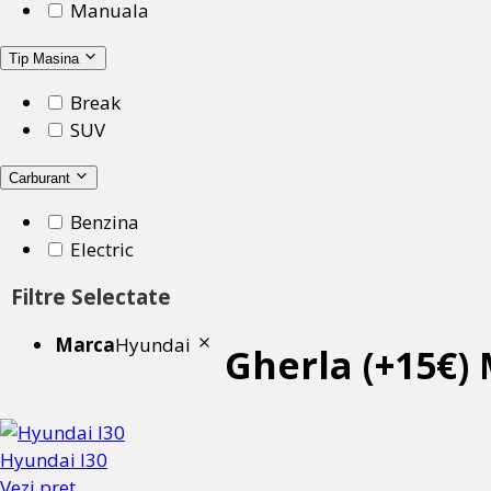
Manuala
Tip Masina
Break
SUV
Carburant
Benzina
Electric
Filtre Selectate
Marca
Hyundai
Gherla (+15€)
Hyundai I30
Vezi pret