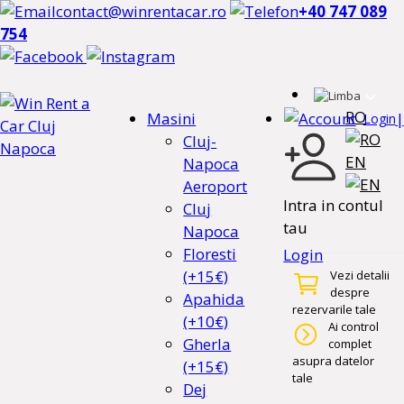
contact@winrentacar.ro
+40 747 089
754
RO
Masini
|
Login
Cluj-
EN
Napoca
Aeroport
Intra in contul
Cluj
tau
Napoca
Floresti
Login
(+15€)
Vezi detalii
despre
Apahida
rezervarile tale
(+10€)
Ai control
Gherla
complet
asupra datelor
(+15€)
tale
Dej