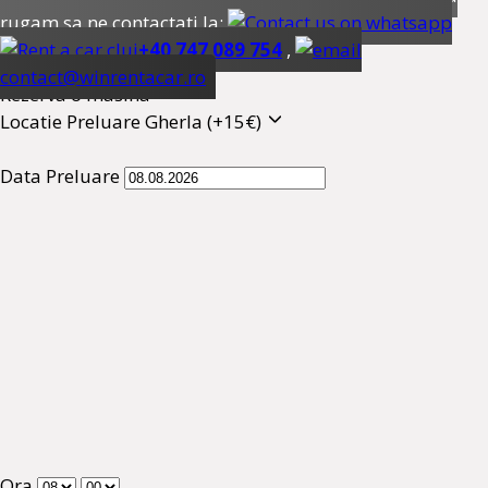
rugam sa ne contactati la:
+40 747 089 754
,
contact@winrentacar.ro
Rezerva o masina
Locatie Preluare
Gherla (+15€)
Data Preluare
Ora