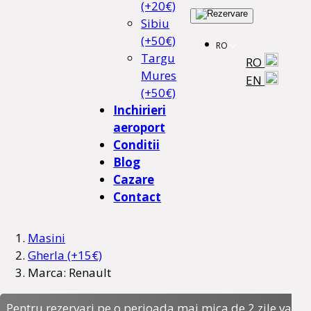
(+20€)
Sibiu
(+50€)
RO
Targu
RO
Mures
EN
(+50€)
Inchirieri
aeroport
Conditii
Blog
Cazare
Contact
Masini
Gherla (+15€)
Marca: Renault
Pentru rezervari pe o perioada mai mica de 2 zile va