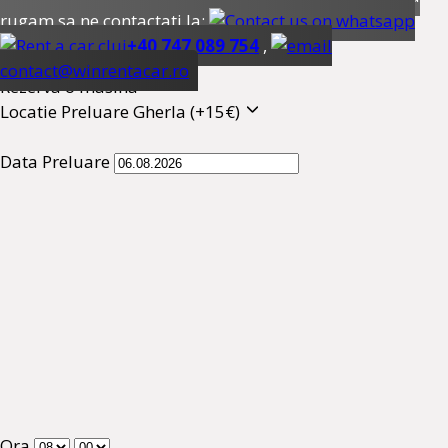
rugam sa ne contactati la:
+40 747 089 754
,
contact@winrentacar.ro
Rezerva o masina
Locatie Preluare
Gherla (+15€)
Data Preluare
Ora