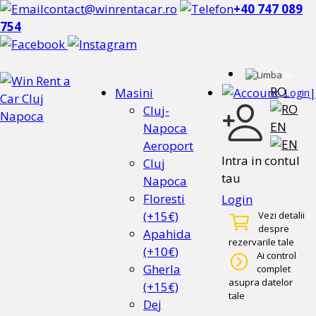
contact@winrentacar.ro
+40 747 089
754
RO
Masini
|
Login
Cluj-
EN
Napoca
Aeroport
Intra in contul
Cluj
tau
Napoca
Floresti
Login
(+15€)
Vezi detalii
despre
Apahida
rezervarile tale
(+10€)
Ai control
Gherla
complet
asupra datelor
(+15€)
tale
Dej