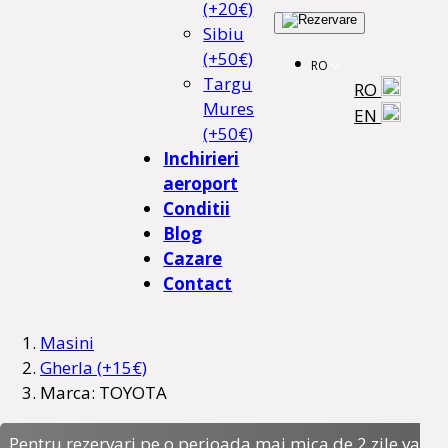
(+20€)
Sibiu
(+50€)
RO
Targu
RO
Mures
EN
(+50€)
Inchirieri
aeroport
Conditii
Blog
Cazare
Contact
Masini
Gherla (+15€)
Marca: TOYOTA
Pentru rezervari pe o perioada mai mica de 2 zile va