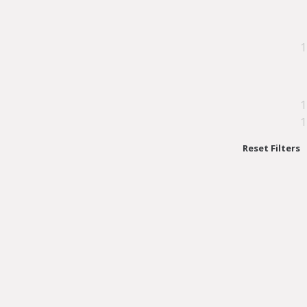
1
1
1
Reset Filters