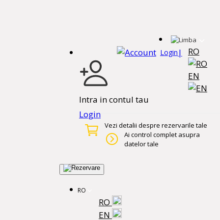
RO
|
Login
EN
Intra in contul tau
Login
Vezi detalii despre rezervarile tale
Ai control complet asupra
datelor tale
RO
RO
EN