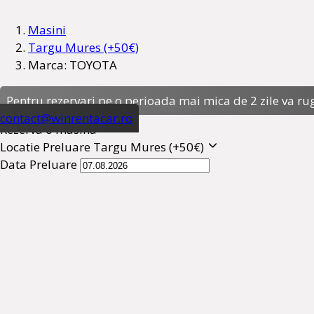
Masini
Targu Mures (+50€)
Marca: TOYOTA
Pentru rezervari pe o perioada mai mica de 2 zile va ru
contact@winrentacar.ro
Rezerva o masina
Locatie Preluare
Targu Mures (+50€)
Data Preluare