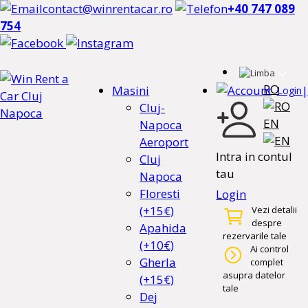
contact@winrentacar.ro
+40 747 089
754
RO
Masini
|
Login
Cluj-
EN
Napoca
Aeroport
Intra in contul
Cluj
tau
Napoca
Floresti
Login
(+15€)
Vezi detalii
despre
Apahida
rezervarile tale
(+10€)
Ai control
Gherla
complet
asupra datelor
(+15€)
tale
Dej