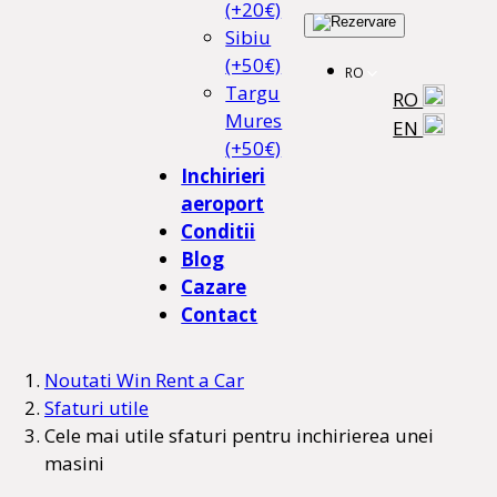
(+20€)
Sibiu
(+50€)
RO
Targu
RO
Mures
EN
(+50€)
Inchirieri
aeroport
Conditii
Blog
Cazare
Contact
Noutati Win Rent a Car
Sfaturi utile
Cele mai utile sfaturi pentru inchirierea unei
masini